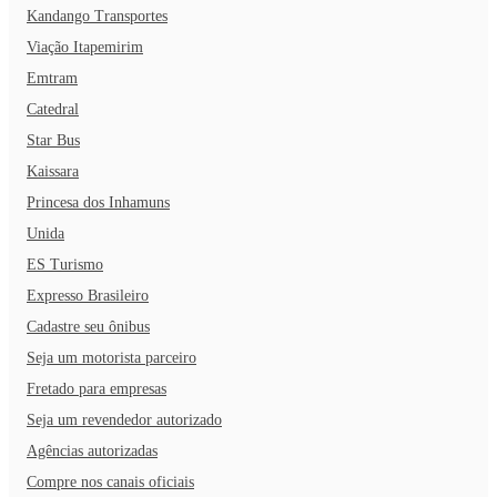
Kandango Transportes
Viação Itapemirim
Emtram
Catedral
Star Bus
Kaissara
Princesa dos Inhamuns
Unida
ES Turismo
Expresso Brasileiro
Cadastre seu ônibus
Seja um motorista parceiro
Fretado para empresas
Seja um revendedor autorizado
Agências autorizadas
Compre nos canais oficiais