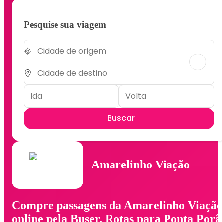
Pesquise sua viagem
Buscar
Amarelinho Viação
Compre passagens da Amarelinho Viaçã
online pela Buser. Rotas para Ponta Porã